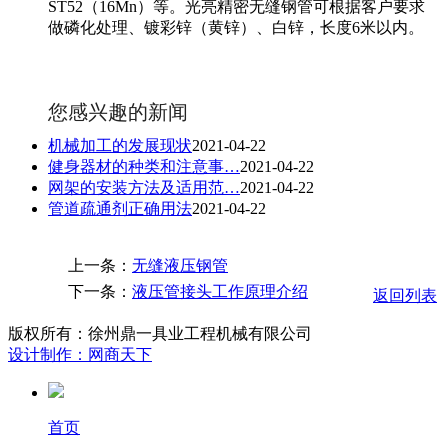
ST52（16Mn）等。光亮精密无缝钢管可根据客户要求
做磷化处理、镀彩锌（黄锌）、白锌，长度6米以内。
您感兴趣的新闻
机械加工的发展现状
2021-04-22
健身器材的种类和注意事…
2021-04-22
网架的安装方法及适用范…
2021-04-22
管道疏通剂正确用法
2021-04-22
上一条：
无缝液压钢管
下一条：
液压管接头工作原理介绍
返回列表
版权所有：徐州鼎一具业工程机械有限公司
设计制作：网商天下
首页